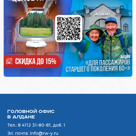
Головной офис
в Алдане
Тел.:
8 4112 31-80-81, доб. 1
Эл. почта:
info@rw-y.ru