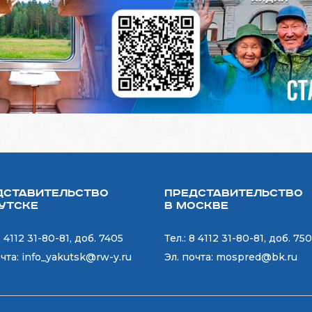
дставительство
Представительство
кутске
в Москве
 4112 31-80-81, доб. 7405
Тел.:
8 4112 31-80-81, доб. 75
очта:
info_yakutsk@rw-y.ru
Эл. почта:
mospred@bk.ru