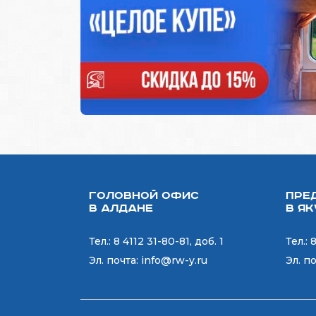
Головной офис
Пре
в Алдане
в Я
Тел.:
8 4112 31-80-81, доб. 1
Тел.:
8
Эл. почта:
info@rw-y.ru
Эл. п