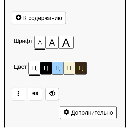
К содержанию
А
Шрифт
А
А
Цвет
Ц
Ц
Ц
Ц
Ц
Дополнительно