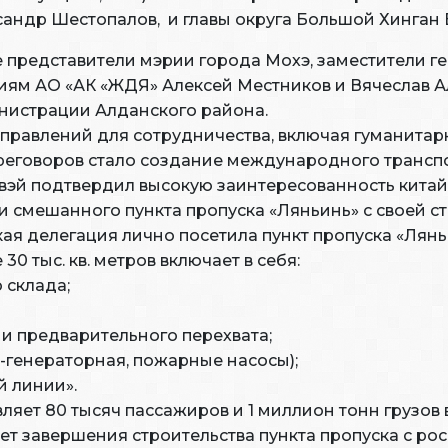
сандр Шестопалов, и главы округа Большой Хинган 
 представители мэрии города Мохэ, заместители г
иям АО «АК «ЖДЯ» Алексей Местников и Вячеслав А
нистрации Алданского района.
равлений для сотрудничества, включая гуманитарн
ереговоров стало создание международного транс
вэй подтвердил высокую заинтересованность китай
и смешанного пункта пропуска «Ляньинь» с своей с
кая делегация лично посетила пункт пропуска «Лянь
0 тыс. кв. метров включает в себя:
 склада;
 и предварительного перехвата;
-генераторная, пожарные насосы);
й линии».
ляет 80 тысяч пассажиров и 1 миллион тонн грузов в
ет завершения строительства пункта пропуска с ро