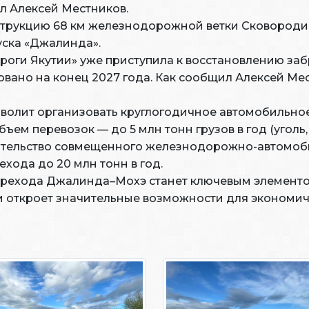
ил Алексей Местников.
струкцию 68 км железнодорожной ветки Сковороди
уска «Джалинда».
оги Якутии» уже приступила к восстановлению за
вано на конец 2027 года. Как сообщил Алексей Мест
зволит организовать круглогодичное автомобильно
ем перевозок — до 5 млн тонн грузов в год (уголь, 
ительство совмещенного железнодорожно-автомоби
хода до 20 млн тонн в год.
перехода Джалинда–Мохэ станет ключевым элемент
 откроет значительные возможности для экономич