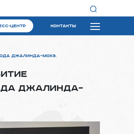
Найти
есс-центр
Контакты
хода Джалинда–Мохэ.
витие
ода Джалинда–