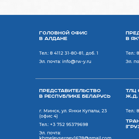
Головной офис
Пре
в Алдане
в Я
Тел.:
8 4112 31-80-81, доб. 1
Тел.:
8
Эл. почта:
info@rw-y.ru
Эл. п
Представительство
ТЛЦ 
в Республике Беларусь
Ж.Д.
г. Минск, ул. Янки Купалы, 23
Тел.:
8
(офис 4)
Тра
Тел.:
+3 752 95379698
(Гр
Эл. почта:
khmelevsergey1678@gmail.com