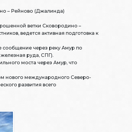
но – Рейново (Джалинда)
брошенной ветки Сковородино –
ников, ведется активная подготовка к
е сообщение через реку Амур по
железная руда, СПГ).
льного моста через Амур, что
ом нового международного Северо-
еского развития всего