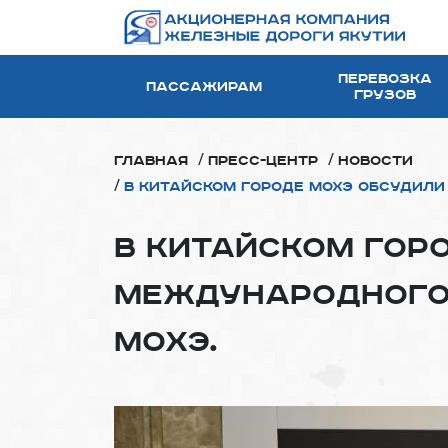
Перевозка
Пассажирам
грузов
/
/
Главная
Пресс-центр
Новости
/
В китайском городе Мохэ обсудил
В китайском гор
международного
Мохэ.