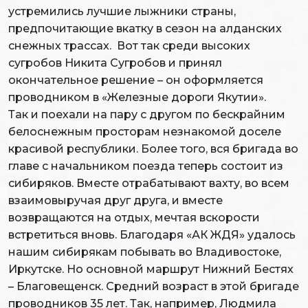
устремились лучшие лыжники страны,
предпочитающие вкатку в сезон на алданских
снежных трассах. Вот так среди высоких
сугробов Никита Сугробов и принял
окончательное решение – он оформляется
проводником в «Железные дороги Якутии».
Так и поехали на пару с другом по бескрайним
белоснежным просторам незнакомой доселе
красивой республики. Более того, вся бригада во
главе с начальником поезда теперь состоит из
сибиряков. Вместе отрабатывают вахту, во всем
взаимовыручая друг друга, и вместе
возвращаются на отдых, мечтая вскорости
встретиться вновь. Благодаря «АК ЖДЯ» удалось
нашим сибирякам побывать во Владивостоке,
Иркутске. Но основной маршрут Нижний Бестях
– Благовещенск. Средний возраст в этой бригаде
проводников 35 лет. Так, например, Людмила