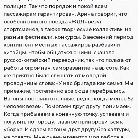
полиция. Так что порядок и покой всем
пассажирам гарантирован. Арина говорит, что
особенно много поезда «ЖДЯ» везут
спортсменов, а также творческие коллективы на
разные фестивали, конкурсы. В весенний период
контингент местных пассажиров разбавили
китайцы. Чтобы общаться с ними, скачала
русско-китайский переводчик, так что польза от
работы огромная, саморазвитие на высоте. Как
же приятно было слышать от молодой
проводницы слова: «У нас бригада как семья. Мы,
приезжие, постепенно все сюда перебрались.
Вагоны постоянно полные, редко когда менее 52
человек везем. Помогаем друг другу, понимаем.
Когда прибываем в конечную точку, успеваем и
погулять по городу, главное приноровиться к
уборке. И сдаем вагоны друг другу без халтуры,
на совесть. Мне очень нравится моя работа в