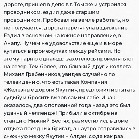
дороге, пришел в депо в г. Томске и устроился
проводником, ездил даже старшим
проводником. Пробовал на земле работать, но
не получается, дорога перетянула в движение.
Ездил в основном на южное направление, в
Анапу. Ну чем не удовольствие еще и в море
купаться в промежутках между рейсами. Но
этому парню однажды захотелось променять юг
на север. Тем более, что близкий друг и коллега
Михаил Гребенников, увидев случайно по
телевидению, что есть такая Компания
«Железные дороги Якутии», предложил испытать
судьбу и бросить вызов самим себе. И как
оказалось, два с половиной года назад это был
удачный челлендж! Прибыли в октябре на
станцию Нижний Бестях, разместились в доме
отдыха поездных бригад, а наутро отправились в
снежную мекку Якутии – Алдан, сюда как раз