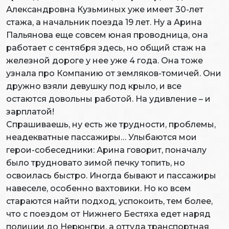
Александровна Кузьминых уже имеет 30-лет
стажа, а начальник поезда 19 лет. Ну а Арина
Пальянова еще совсем юная проводница, она
работает с сентября здесь, но общий стаж на
железной дороге у нее уже 4 года. Она тоже
узнала про Компанию от земляков-томичей. Они
дружно взяли девушку под крыло, и все
остаются довольны работой. На удивление – и
зарплатой!
Спрашиваешь, ну есть же трудности, проблемы,
неадекватные пассажиры… Улыбаются мои
герои-собеседники: Арина говорит, поначалу
было трудновато зимой печку топить, но
освоилась быстро. Иногда бывают и пассажиры
навеселе, особенно вахтовики. Но ко всем
стараются найти подход, успокоить, тем более,
что с поездом от Нижнего Бестяха едет наряд
полиции до Нерюнгри, а оттуда транспортная