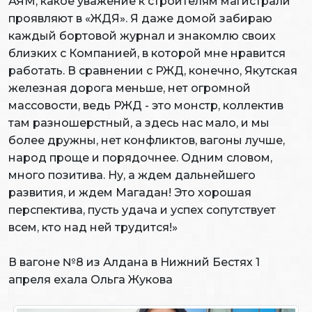
АЯМ, какое уважение к строителям магистрали
проявляют в «ЖДЯ». Я даже домой забираю
каждый бортовой журнал и знакомлю своих
близких с Компанией, в которой мне нравится
работать. В сравнении с РЖД, конечно, Якутская
железная дорога меньше, нет огромной
массовости, ведь РЖД - это монстр, коллектив
там разношерстный, а здесь нас мало, и мы
более дружны, нет конфликтов, вагоны лучше,
народ проще и порядочнее. Одним словом,
много позитива. Ну, а ждем дальнейшего
развития, и ждем Магадан! Это хорошая
перспектива, пусть удача и успех сопутствует
всем, кто над ней трудится!»
В вагоне №8 из Алдана в Нижний Бестях 1
апреля ехала Ольга Жукова