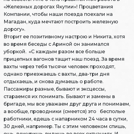
«Железных дорогах Якутии»! Процветания
Компании, чтобы наши поезда поехали на
Магадан, куда мечтают построить железную
дорогу».
Вторит ее позитивному настрою и Никита, хотя
во время беседы с Ариной он занимался
уборкой. «С каждым разом все больше
прицепных вагонов тащит наш поезд. За время
вахты через тебя тысячи человек проходят,
однако приезжаешь с вахты, два-три дня
отдыхаешь, и снова думаешь о работе.
Пассажиры разные, бывают и эксцессы,
стараемся их понимать. Бывают и замены в
бригаде, мы все уважаем друг друга и понимаем,
а вообще, проводники (смеется) это бесполые
работники, едешь с напарником 24 часа в сутки,
30 дней, например. Ты с этим человеком спишь,
ешь, дежуришь, видишь во всех ситуациях. И