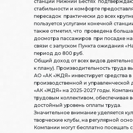
станции Нижний Бестях подтверждаю
стабильности и комфорте предоставля
пересадок практически до всех крупн
пользуется услугами конечной станци
также отметил, что проведена больша
досмотра пассажиров при посадке на 
связи с запуском Пункта ожидания «Н
период до 800 руб.
Общий доход от всех видов деятельнос
к плану). Производительность труда в
АО «АК «ЖДЯ» инвестирует средства 
производственной и управленческой д
«АК «ЖДЯ» на 2025-2027 годы. Компан
трудовым коллективом, обеспечивая в
достойный уровень оплаты труда.
Значительное внимание уделяется ку
творческие клубы, на регулярной осн
Компании могут бесплатно посещать с