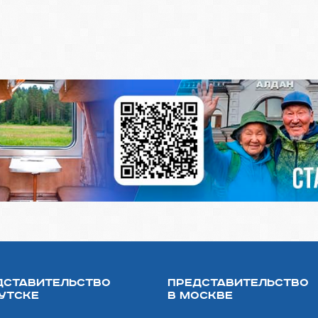
дставительство
Представительство
кутске
в Москве