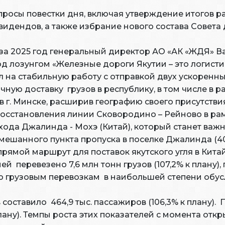
осы повестки дня, включая утверждение итогов ра
идендов, а также избрание нового состава Совета
и за 2025 год генеральный директор АО «АК «ЖДЯ» 
 лозунгом «Железные дороги Якутии – это логисти
 на стабильную работу с отправкой двух ускоренн
ную доставку грузов в республику, в том числе в ра
 г. Минске, расширив географию своего присутствия
осстановления линии Сковородино – Рейново в рам
ода Джалинда - Мохэ (Китай), который станет важ
ешанного пункта пропуска в поселке Джалинда (40
прямой маршрут для поставок якутского угля в Китай
 перевезено 7,6 млн тонн грузов (107,2% к плану), г
 по грузовым перевозкам в наибольшей степени обу
оставило 464,9 тыс. пассажиров (106,3% к плану).
 к плану). Темпы роста этих показателей с момента о