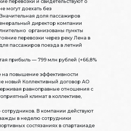
е перевозки и свидетельствуют о
не могут доехать без
 Значительная доля пассажиров
 Генеральный директор компании
олнительно организованы пункты
ояние перевозки через реку Лена в
 для пассажиров поезда в летний
стая прибыль — 799 млн рублей (+66,8%
е на повышение эффективности
вие новый Коллективный договор АО
ддерживая равноправные отношения с
оприятный климат в коллективе,
 сотрудников. В компании действуют
Дважды в неделю сотрудники
портивных состязаниях в спартакиаде