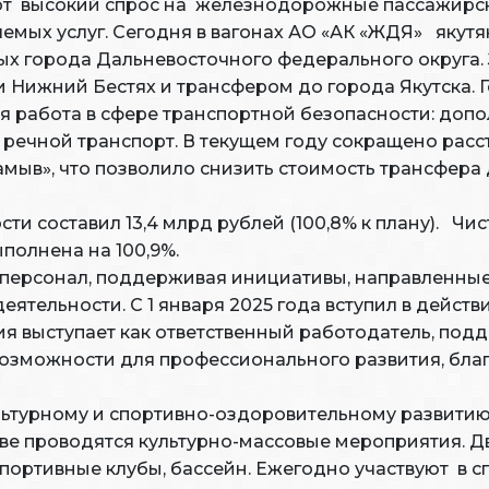
т высокий спрос на железнодорожные пассажирски
емых услуг. Сегодня в вагонах АО «АК «ЖДЯ» якутя
ых города Дальневосточного федерального округа.
и Нижний Бестях и трансфером до города Якутска.
я работа в сфере транспортной безопасности: доп
речной транспорт. В текущем году сокращено расст
амыв», что позволило снизить стоимость трансфера
ти составил 13,4 млрд рублей (100,8% к плану). Чи
ыполнена на 100,9%.
в персонал, поддерживая инициативы, направленны
еятельности. С 1 января 2025 года вступил в дейст
ия выступает как ответственный работодатель, по
озможности для профессионального развития, благ
льтурному и спортивно-оздоровительному развитию
ове проводятся культурно-массовые мероприятия. 
портивные клубы, бассейн. Ежегодно участвуют в с