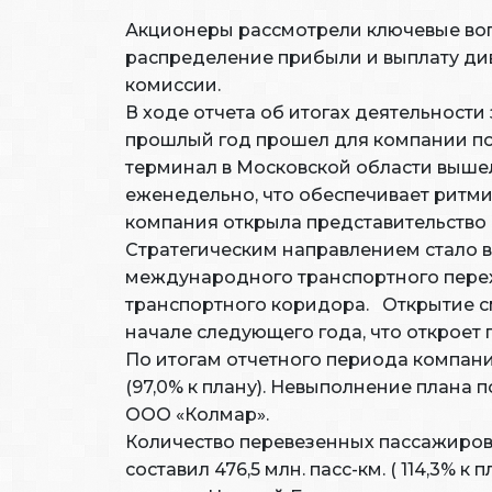
Акционеры рассмотрели ключевые вопр
распределение прибыли и выплату див
комиссии.
В ходе отчета об итогах деятельност
прошлый год прошел для компании под
терминал в Московской области вышел
еженедельно, что обеспечивает ритмич
компания открыла представительство в
Стратегическим направлением стало в
международного транспортного перех
транспортного коридора. Открытие см
начале следующего года, что откроет 
По итогам отчетного периода компанией
(97,0% к плану). Невыполнение плана
ООО «Колмар».
Количество перевезенных пассажиров с
составил 476,5 млн. пасс-км. ( 114,3%