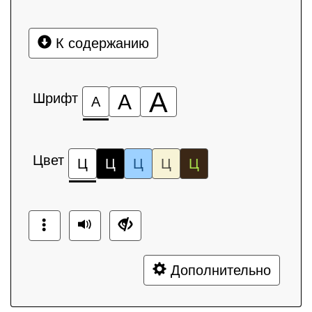
К содержанию
А
Шрифт
А
А
Цвет
Ц
Ц
Ц
Ц
Ц
Дополнительно