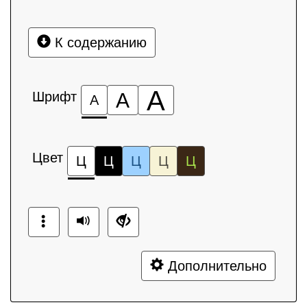
К содержанию
А
Шрифт
А
А
Цвет
Ц
Ц
Ц
Ц
Ц
Дополнительно