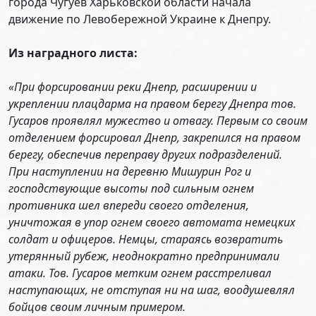
города Чугуев Харьковской области начала
движение по Левобережной Украине к Днепру.
Из наградного листа:
«При форсировании реки Днепр, расширении и
укреплении плацдарма на правом берегу Днепра тов.
Гусаров проявлял мужество и отвагу. Первым со своим
отделением форсировал Днепр, закрепился на правом
берегу, обеспечив переправу других подразделений.
При наступлении на деревню Мишурин Рог и
господствующие высоты под сильным огнем
противника шел впереди своего отделения,
уничтожая в упор огнем своего автомата немецких
солдат и офицеров. Немцы, стараясь возвратить
утерянный рубеж, неоднократно предпринимали
атаки. Тов. Гусаров метким огнем расстреливал
наступающих, не отступая ни на шаг, воодушевлял
бойцов своим личным примером.