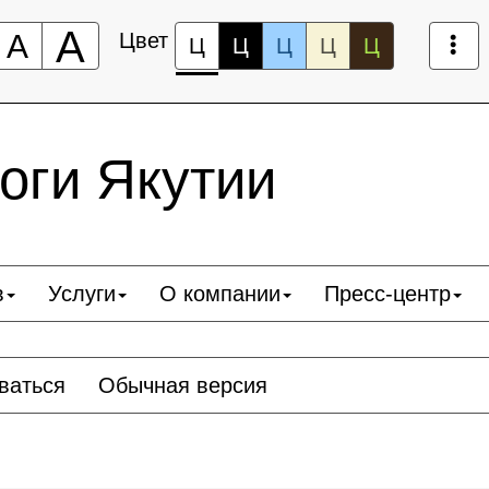
А
А
Цвет
Ц
Ц
Ц
Ц
Ц
оги Якутии
в
Услуги
О компании
Пресс-центр
ваться
Обычная версия