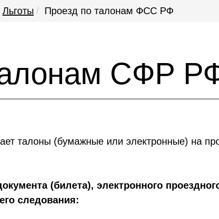
Льготы
Проезд по талонам ФСС РФ
талонам СФР Р
ает талоны (бумажные или электронные) на про
окумента (билета), электронного проездног
его следования: