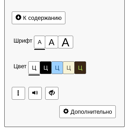
К содержанию
А
Шрифт
А
А
Цвет
Ц
Ц
Ц
Ц
Ц
Дополнительно