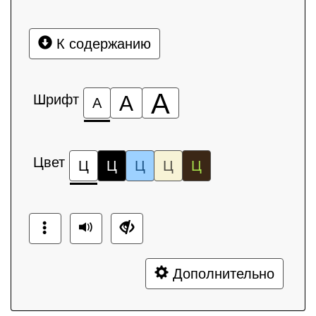
К содержанию
А
Шрифт
А
А
Цвет
Ц
Ц
Ц
Ц
Ц
Дополнительно